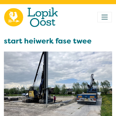
start heiwerk fase twee