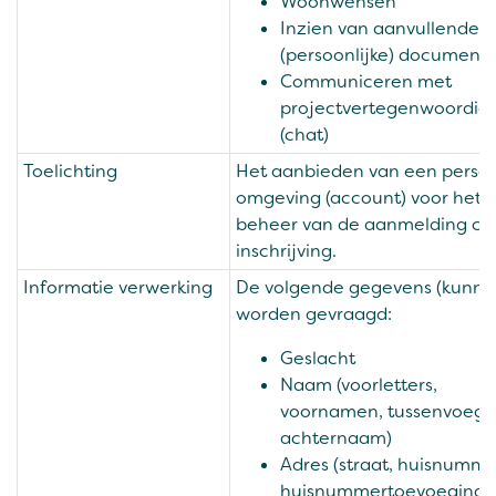
Woonwensen
Inzien van aanvullende
(persoonlijke) documenta
Communiceren met
projectvertegenwoordig
(chat)
Toelichting
Het aanbieden van een persoo
omgeving (account) voor het
beheer van de aanmelding cq
inschrijving.
Informatie verwerking
De volgende gegevens (kunne
worden gevraagd:
Geslacht
Naam (voorletters,
voornamen, tussenvoegse
achternaam)
Adres (straat, huisnumme
huisnummertoevoeging,