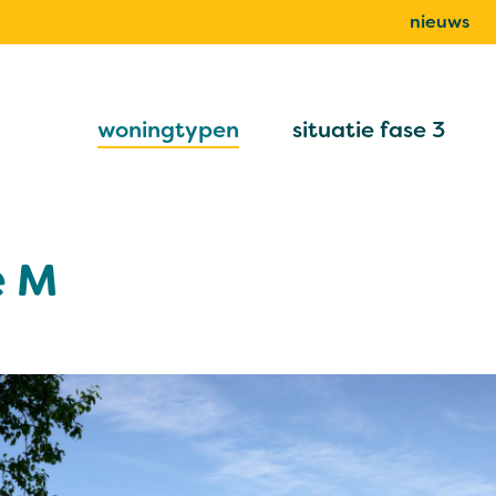
nieuws
woningtypen
situatie fase 3
e M