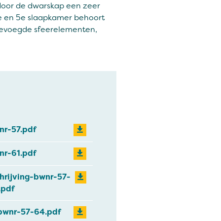
 door de dwarskap een zeer
4e en 5e slaapkamer behoort
gevoegde sfeerelementen,
r-57.pdf
r-61.pdf
hrijving-bwnr-57-
.pdf
-bwnr-57-64.pdf