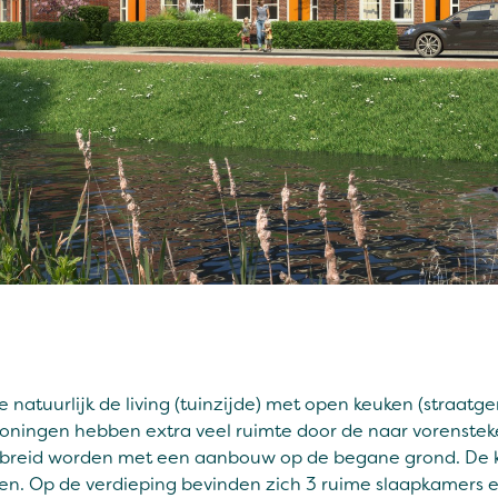
atuurlijk de living (tuinzijde) met open keuken (straatgeri
oningen hebben extra veel ruimte door de naar vorenst
gebreid worden met een aanbouw op de begane grond. De k
en. Op de verdieping bevinden zich 3 ruime slaapkamers 