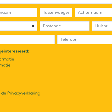
geïnteresseerd:
ormatie
rmatie
t de
Privacyverklaring