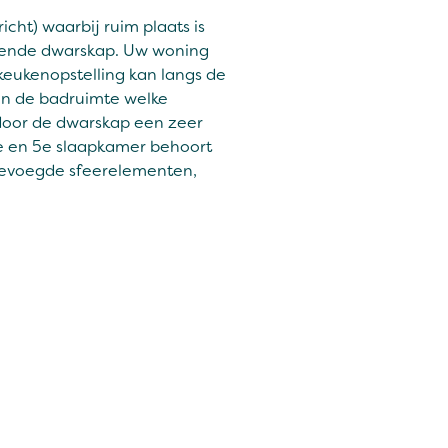
cht) waarbij ruim plaats is
ekende dwarskap. Uw woning
eukenopstelling kan langs de
en de badruimte welke
 door de dwarskap een zeer
4e en 5e slaapkamer behoort
gevoegde sfeerelementen,