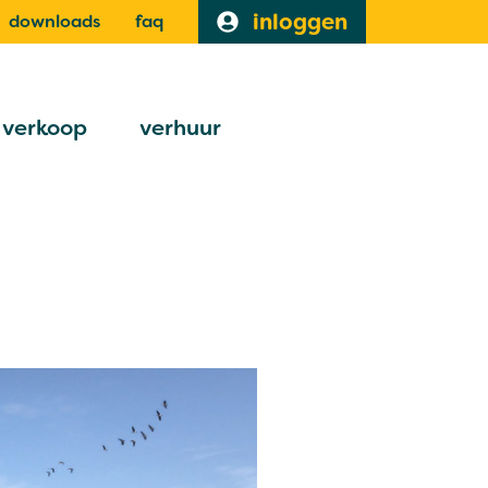
inloggen
downloads
faq
verkoop
verhuur