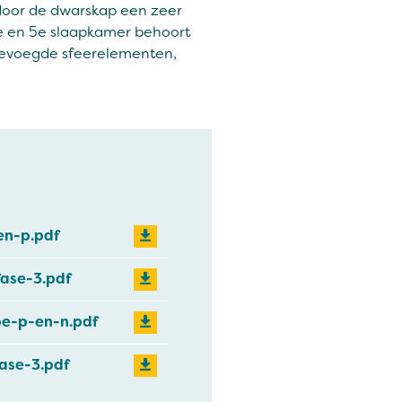
 door de dwarskap een zeer
4e en 5e slaapkamer behoort
gevoegde sfeerelementen,
en-p.pdf
fase-3.pdf
pe-p-en-n.pdf
ase-3.pdf