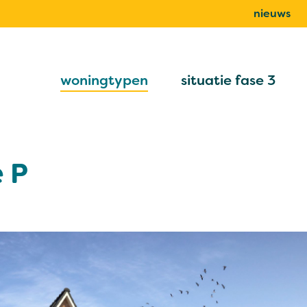
nieuws
woningtypen
situatie fase 3
 P