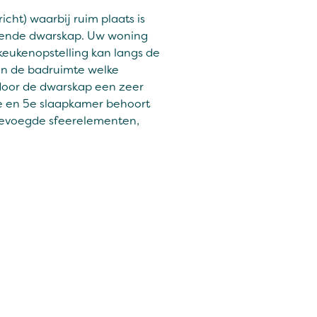
cht) waarbij ruim plaats is
ekende dwarskap. Uw woning
eukenopstelling kan langs de
en de badruimte welke
 door de dwarskap een zeer
4e en 5e slaapkamer behoort
gevoegde sfeerelementen,