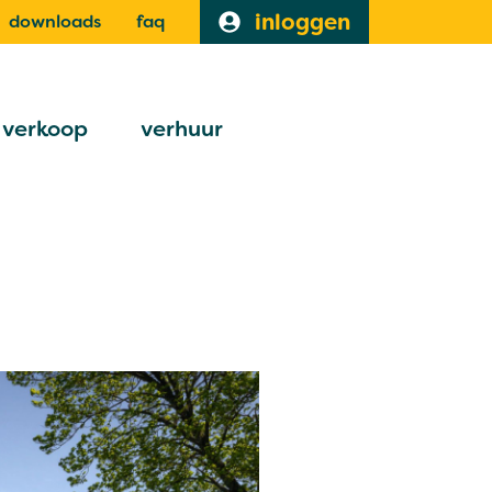
inloggen
downloads
faq
verkoop
verhuur