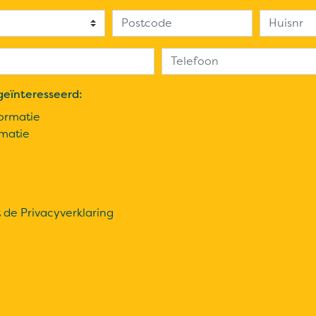
geïnteresseerd:
ormatie
rmatie
t de
Privacyverklaring